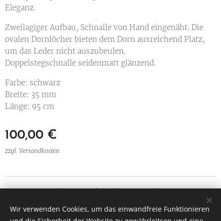
Eleganz.
Zweilagiger Aufbau, Schnalle von Hand eingenäht. Die
ovalen Dornlöcher bieten dem Dorn ausreichend Platz,
um das Leder nicht auszubeulen.
Doppelstegschnalle seidenmatt glänzend.
Farbe: schwarz
Breite: 35 mm
Länge: 95 cm
100,00
€
zzgl. Versandkosten
Ledermanufaktur Christian Bachner
Alle Rechte vorbehalten 2025
Wir verwenden Cookies, um das einwandfreie Funktionieren
und die Sicherheit der Website zu gewährleitsen und eine