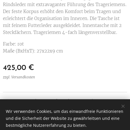
Rindsleder mit extravaganter Führung des Trageriemens.
Der feste Korpus erhöht den Komfort beim Tragen und
erleichtert die Organisation im Inneren. Die Tasche ist
mit feinem Futterleder ausgekleidet. Innentasche mit 2
Steckfächern. Trageriemen 4-fach längenverstellbar.
Farbe: rot
Maße (BxHxT): 27x22x9 cm
425,00
€
zzgl. Versandkosten
Ledermanufaktur Christian Bachner
Alle Rechte vorbehalten 2025
Wir verwenden Cookies, um das einwandfreie Funktionieren
und die Sicherheit der Website zu gewährleitsen und eine
Amselgasse 5, 3034 Maria Anzbach
Cookies
bestmögliche Nutzererfahrung zu bieten.