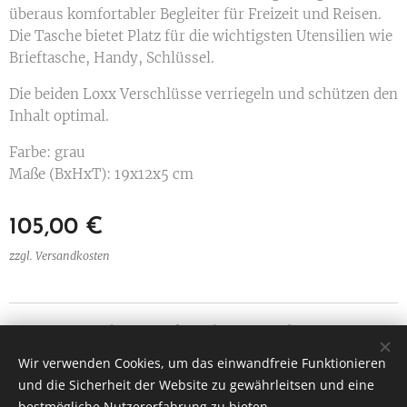
überaus komfortabler Begleiter für Freizeit und Reisen.
Die Tasche bietet Platz für die wichtigsten Utensilien wie
Brieftasche, Handy, Schlüssel.
Die beiden Loxx Verschlüsse verriegeln und schützen den
Inhalt optimal.
Farbe: grau
Maße (BxHxT): 19x12x5 cm
105,00
€
zzgl. Versandkosten
Ledermanufaktur Christian Bachner
Alle Rechte vorbehalten 2025
Wir verwenden Cookies, um das einwandfreie Funktionieren
und die Sicherheit der Website zu gewährleitsen und eine
Amselgasse 5, 3034 Maria Anzbach
Cookies
bestmögliche Nutzererfahrung zu bieten.