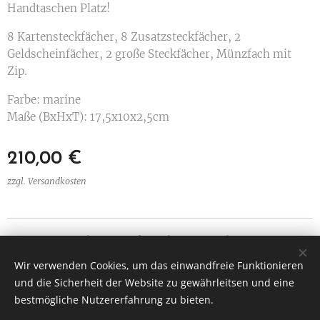
Handtaschen Platz!
8 Kartensteckfächer, 8 Zusatzsteckfächer, 2
Geldscheinfächer, 2 große Steckfächer, Münzfach mit
Zip.
Farbe: marine
Maße (BxHxT): 17,5x10x2,5cm
210,00
€
zzgl. Versandkosten
Ledermanufaktur Christian Bachner
Alle Rechte vorbehalten 2025
Wir verwenden Cookies, um das einwandfreie Funktionieren
und die Sicherheit der Website zu gewährleitsen und eine
Amselgasse 5, 3034 Maria Anzbach
Cookies
bestmögliche Nutzererfahrung zu bieten.