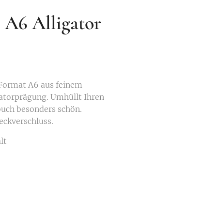
 A6 Alligator
 Format A6 aus feinem
gatorprägung. Umhüllt Ihren
buch besonders schön.
eckverschluss.
lt