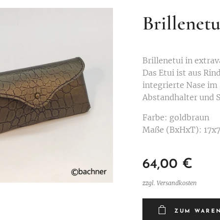
Brillenet
Brillenetui in extra
Das Etui ist aus Rind
integrierte Nase im 
Abstandhalter und Sc
Farbe: goldbraun
Maße (BxHxT): 17x
64,00
€
zzgl. Versandkosten
ZUM WARE