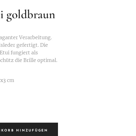
ui goldbraun
vaganter Verarbeitung.
sleder gefertigt. Die
Etui fungiert als
hütz die Brille optimal.
7x3 cm
NKORB HINZUFÜGEN